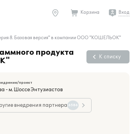
Корзина
Вход
терия 8. Базовая версия" в компании ООО "КОШЕЛЬОК"
раммного продукта
К списку
ОК"
недрение/проект
а - м. Шоссе Энтузиастов
ругие внедрения партнера
6586