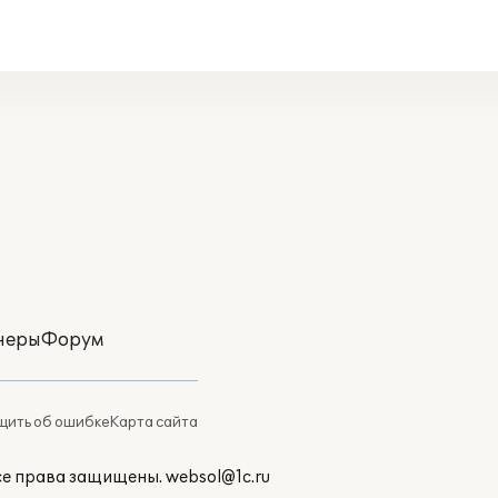
неры
Форум
ить об ошибке
Карта сайта
Все права защищены.
websol@1c.ru