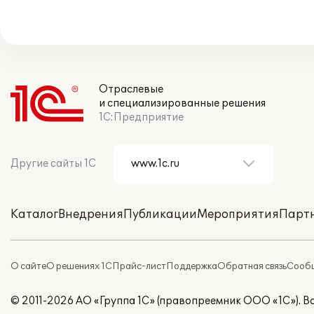
Отраслевые
и специализированные решения
1С:Предприятие
Другие сайты 1С
Каталог
Внедрения
Публикации
Мероприятия
Парт
О сайте
О решениях 1С
Прайс-лист
Поддержка
Обратная связь
Сообщ
© 2011-2026 АО «Группа 1С» (правопреемник ООО «1С»). 