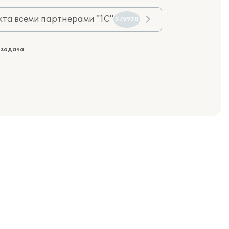
та всеми партнерами "1С"
575930
 задача