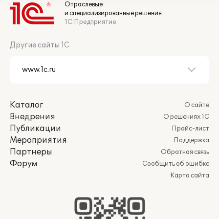
Отраслевые
и специализированные решения
1С:Предприятие
Другие сайты 1С
Каталог
О сайте
Внедрения
О решениях 1С
Публикации
Прайс-лист
Мероприятия
Поддержка
Партнеры
Обратная связь
Форум
Сообщить об ошибке
Карта сайта