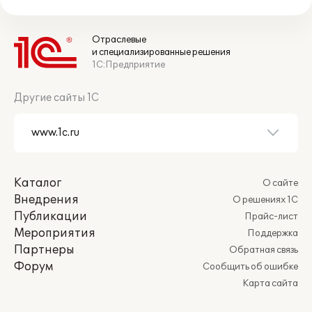
Отраслевые
и специализированные решения
1С:Предприятие
Другие сайты 1С
Каталог
О сайте
Внедрения
О решениях 1С
Публикации
Прайс-лист
Мероприятия
Поддержка
Партнеры
Обратная связь
Форум
Сообщить об ошибке
Карта сайта