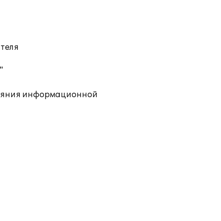
ателя
"
тояния информационной