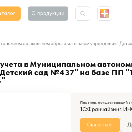
аталог
О продукции
втономном дошкольном образовательном учреждении "Детски
 учета в Муниципальном автоно
Детский сад №437" на базе ПП "
8"
Партнер, осуществивший в
1С:Франчайзинг. 
Связаться
Д