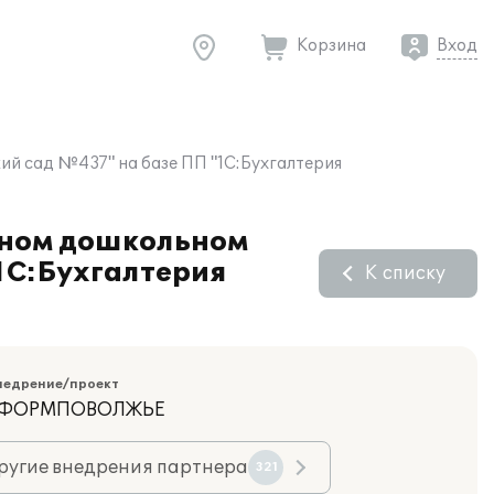
Корзина
Вход
й сад №437" на базе ПП "1С:Бухгалтерия
мном дошкольном
1С:Бухгалтерия
К списку
недрение/проект
ИНФОРМПОВОЛЖЬЕ
ругие внедрения партнера
321