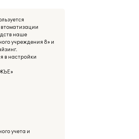
ользуется
автоматизации
едств наше
ного учреждения 8» и
йзинг.
я в настройки
ЛЖЬЕ»
ого учета и