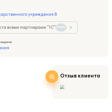
дарственного учреждения 8
та всеми партнерами "1С"
33997
 задача
ения
Отзыв клиента