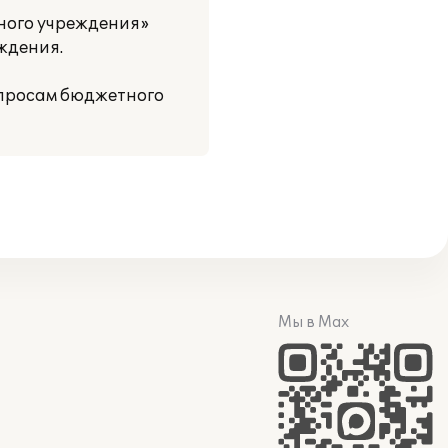
тного учреждения»
ждения.
просам бюджетного
Мы в Max