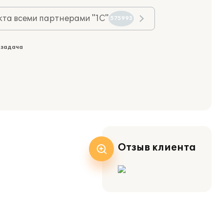
та всеми партнерами "1С"
575993
 задача
Отзыв клиента