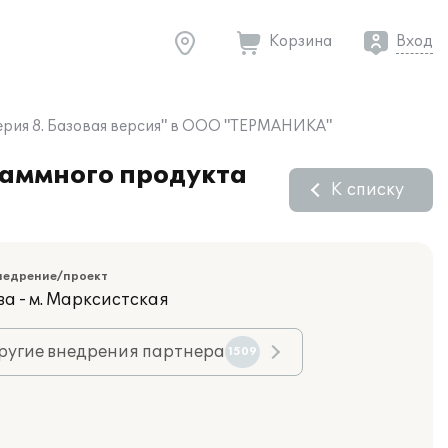
Корзина
Вход
терия 8. Базовая версия" в ООО "ТЕРМАНИКА"
раммного продукта
К списку
недрение/проект
ва - м. Марксистская
ругие внедрения партнера
1509