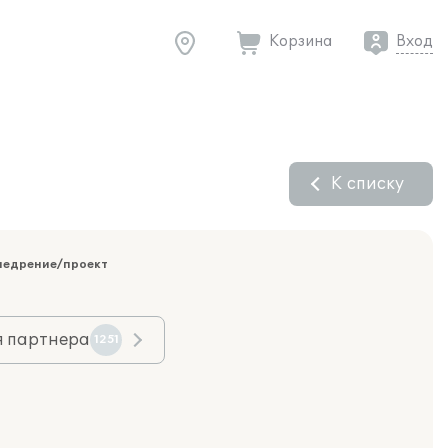
Корзина
Вход
К списку
недрение/проект
я партнера
1251