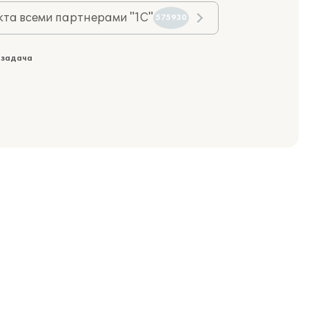
та всеми партнерами "1С"
575930
 задача