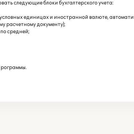
вать следующие блоки бухгалтерского учета:
х, условных единицах и иностранной валюте, автомат
му расчетному документу);
по средней;
программы.