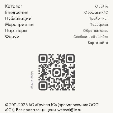
Каталог
О сайте
Внедрения
О решениях 1С
Публикации
Прайс-лист
Мероприятия
Поддержка
Партнеры
Обратная связь
Форум
Сообщить об ошибке
Карта сайта
Мы в Max
© 2011-2026 АО «Группа 1С» (правопреемник ООО
«1С»). Все права защищены.
websol@1c.ru