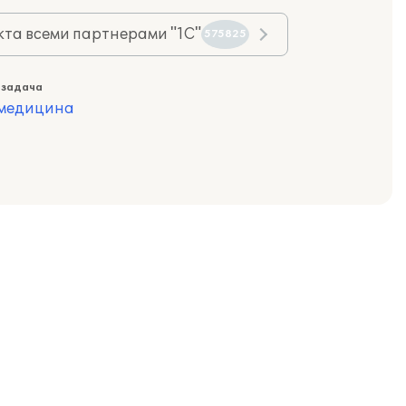
та всеми партнерами "1С"
575825
 задача
 медицина