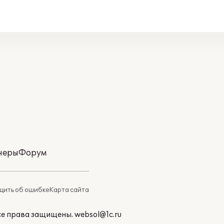
неры
Форум
ить об ошибке
Карта сайта
Все права защищены.
websol@1c.ru