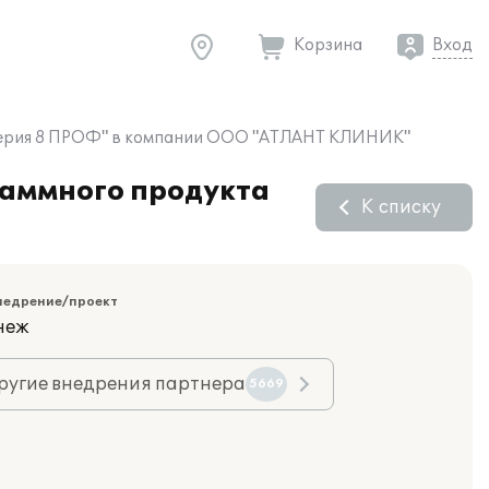
Корзина
Вход
алтерия 8 ПРОФ" в компании ООО "АТЛАНТ КЛИНИК"
раммного продукта
К списку
недрение/проект
неж
ругие внедрения партнера
5669