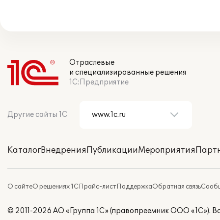
Отраслевые
и специализированные решения
1С:Предприятие
Другие сайты 1С
Каталог
Внедрения
Публикации
Мероприятия
Парт
О сайте
О решениях 1С
Прайс-лист
Поддержка
Обратная связь
Сообщ
© 2011-2026 АО «Группа 1С» (правопреемник ООО «1С»). 