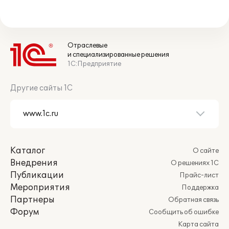
Отраслевые
и специализированные решения
1С:Предприятие
Другие сайты 1С
Каталог
О сайте
Внедрения
О решениях 1С
Публикации
Прайс-лист
Мероприятия
Поддержка
Партнеры
Обратная связь
Форум
Сообщить об ошибке
Карта сайта