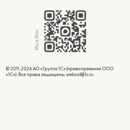
Мы в Max
© 2011-2026 АО «Группа 1С» (правопреемник ООО
«1С»). Все права защищены.
websol@1c.ru