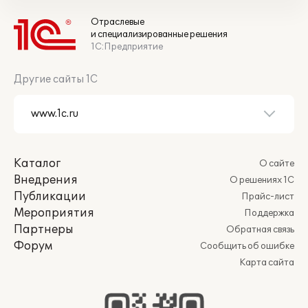
Отраслевые
и специализированные решения
1С:Предприятие
Другие сайты 1С
Каталог
О сайте
Внедрения
О решениях 1С
Публикации
Прайс-лист
Мероприятия
Поддержка
Партнеры
Обратная связь
Форум
Сообщить об ошибке
Карта сайта