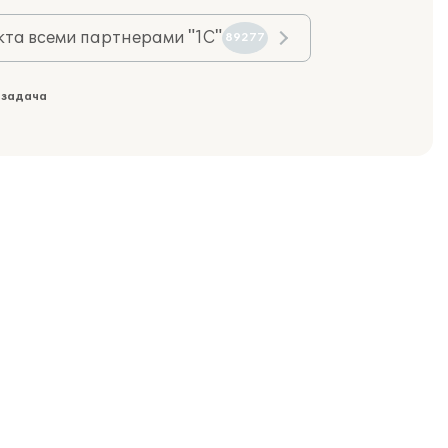
та всеми партнерами "1С"
89277
 задача