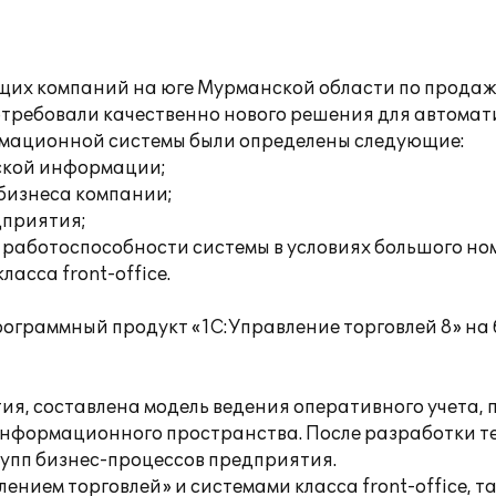
ущих компаний на юге Мурманской области по продаж
требовали качественно нового решения для автомат
рмационной системы были определены следующие:
ской информации;
бизнеса компании;
дприятия;
работоспособности системы в условиях большого но
асса front-office.
программный продукт «1С:Управление торговлей 8» н
ия, составлена модель ведения оперативного учета,
информационного пространства. После разработки т
рупп бизнес-процессов предприятия.
нием торговлей» и системами класса front-office, т