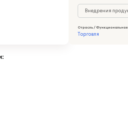
Внедрения продук
Отрасль / Функциональная
Торговля
и: