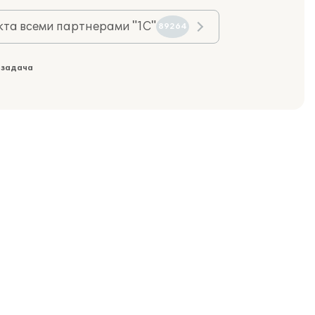
та всеми партнерами "1С"
89264
 задача