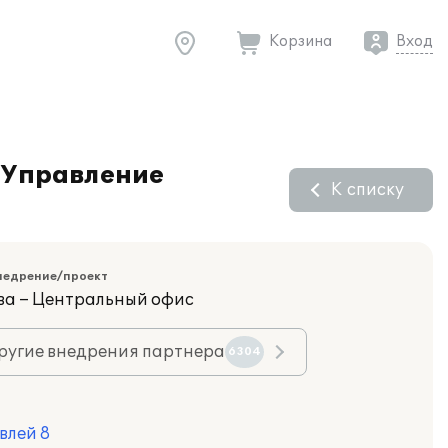
Корзина
Вход
:Управление
К списку
недрение/проект
ва – Центральный офис
ругие внедрения партнера
6304
влей 8