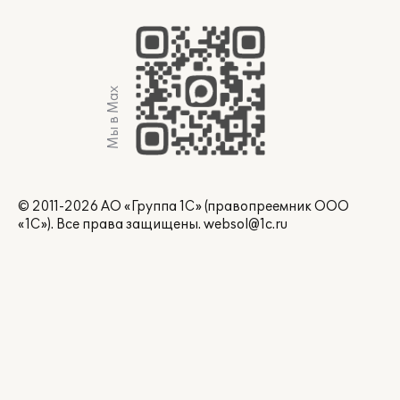
Мы в Max
© 2011-2026 АО «Группа 1С» (правопреемник ООО
«1С»). Все права защищены.
websol@1c.ru