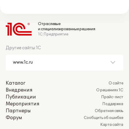
Отраслевые
и специализированные решения
1С:Предприятие
Другие сайты 1С
Каталог
О сайте
Внедрения
О решениях 1С
Публикации
Прайс-лист
Мероприятия
Поддержка
Партнеры
Обратная связь
Форум
Сообщить об ошибке
Карта сайта