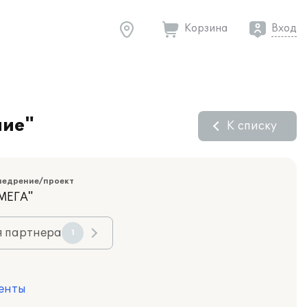
Корзина
Вход
ние"
К списку
недрение/проект
МЕГА"
я партнера
1
енты