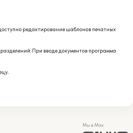
ю доступно редактирование шаблонов печатных
одразделений. При вводе документов программа
зцу.
Мы в Max