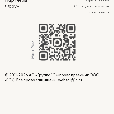
Партнеры
Обратная связь
Форум
Сообщить об ошибке
Карта сайта
Мы в Max
© 2011-2026 АО «Группа 1С» (правопреемник ООО
«1С»). Все права защищены.
websol@1c.ru