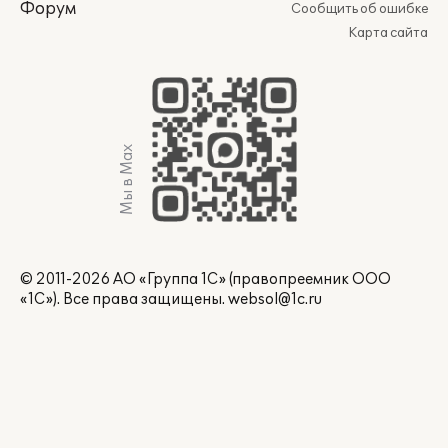
Форум
Сообщить об ошибке
Карта сайта
Мы в Max
© 2011-2026 АО «Группа 1С» (правопреемник ООО
«1С»). Все права защищены.
websol@1c.ru