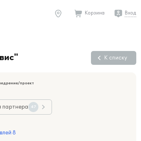
Корзина
Вход
вис"
К списку
недрение/проект
я партнера
47
влей 8