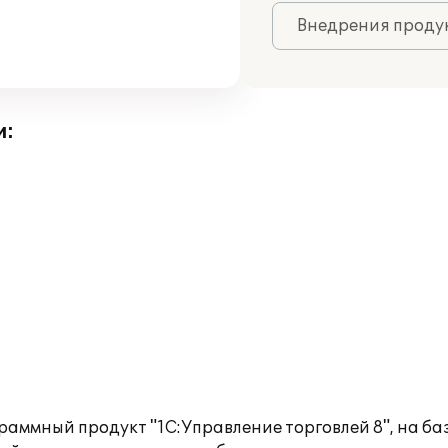
Внедрения продук
и:
аммный продукт "1С:Управление торговлей 8", на ба