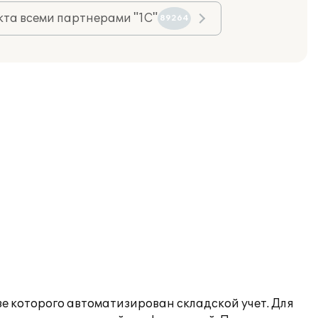
та всеми партнерами "1С"
89264
зе которого автоматизирован складской учет. Для