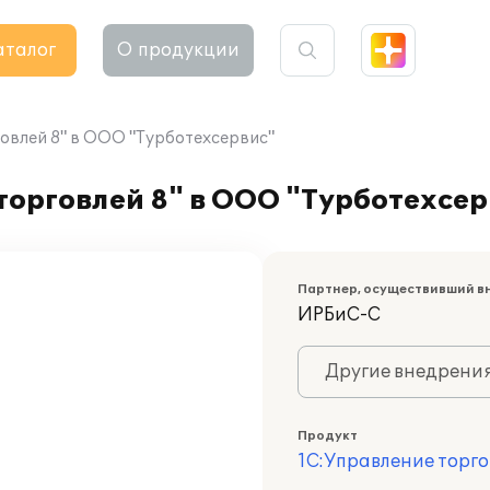
аталог
О продукции
овлей 8" в ООО "Турботехсервис"
орговлей 8" в ООО "Турботехсер
Партнер, осуществивший в
ИРБиС-С
Другие внедрени
Продукт
1С:Управление торго