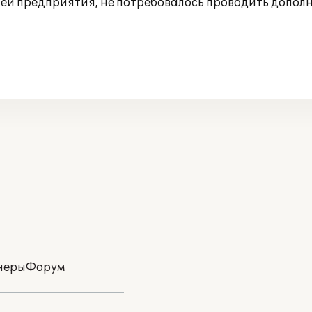
ией предприятия, не потребовалось проводить допо
неры
Форум