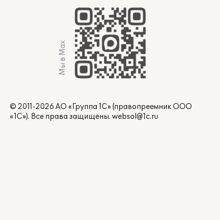
Мы в Max
© 2011-2026 АО «Группа 1С» (правопреемник ООО
«1С»). Все права защищены.
websol@1c.ru