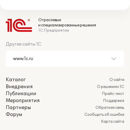
Отраслевые
и специализированные решения
1С:Предприятие
Другие сайты 1С
Каталог
О сайте
Внедрения
О решениях 1С
Публикации
Прайс-лист
Мероприятия
Поддержка
Партнеры
Обратная связь
Форум
Сообщить об ошибке
Карта сайта