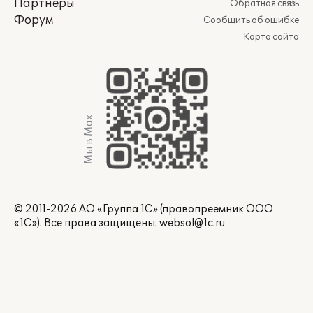
Партнеры
Обратная связь
Форум
Сообщить об ошибке
Карта сайта
Мы в Max
© 2011-2026 АО «Группа 1С» (правопреемник ООО
«1С»). Все права защищены.
websol@1c.ru