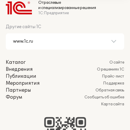
Отраслевые
и специализированные решения
1С:Предприятие
Другие сайты 1С
Каталог
О сайте
Внедрения
О решениях 1С
Публикации
Прайс-лист
Мероприятия
Поддержка
Партнеры
Обратная связь
Форум
Сообщить об ошибке
Карта сайта