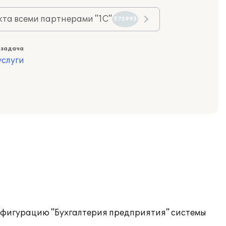
та всеми партнерами "1С"
575993
 задача
слуги
онфигурацию "Бухгалтерия предприятия" системы