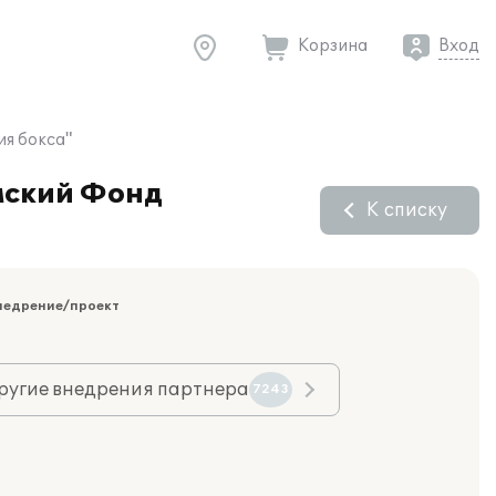
Корзина
Вход
ия бокса"
мский Фонд
К списку
недрение/проект
ругие внедрения партнера
7243