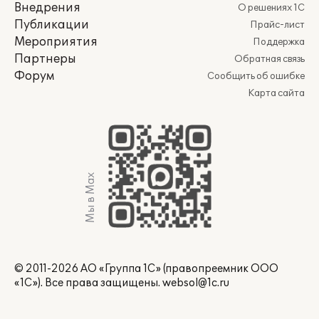
Внедрения
О решениях 1С
Публикации
Прайс-лист
Мероприятия
Поддержка
Партнеры
Обратная связь
Форум
Сообщить об ошибке
Карта сайта
Мы в Max
© 2011-2026 АО «Группа 1С» (правопреемник ООО
«1С»). Все права защищены.
websol@1c.ru