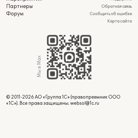
Партнеры
Обратная связь
Форум
Сообщить об ошибке
Карта сайта
Мы в Max
© 2011-2026 АО «Группа 1С» (правопреемник ООО
«1С»). Все права защищены.
websol@1c.ru