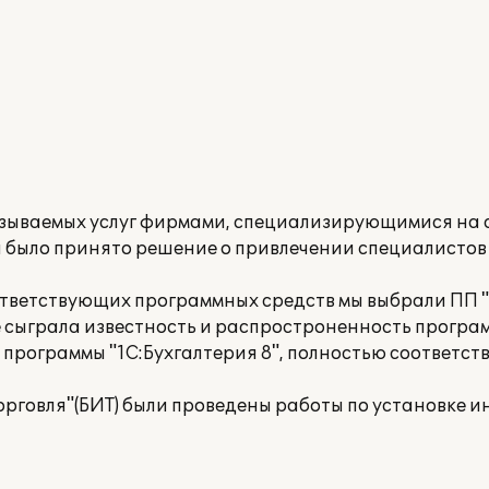
азываемых услуг фирмами, специализирующимися на
я было принято решение о привлечении специалисто
ответствующих программных средств мы выбрали ПП "
 сыграла известность и распростроненность програ
программы "1С:Бухгалтерия 8", полностью соответс
Торговля"(БИТ) были проведены работы по установке