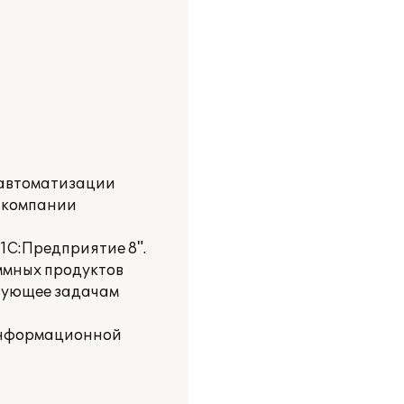
 автоматизации
в компании
1С:Предприятие 8".
ммных продуктов
твующее задачам
 информационной