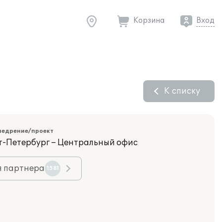
Корзина
Вход
К списку
недрение/проект
кт-Петербург – Центральный офис
я партнера
1581