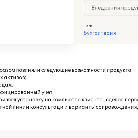
Внедрения продук
Теги
бухгалтерия
бразом повлияли следующие возможности продукта:
х активов;
родаж;
ифицированный учет;
роизвел установку на компьютер клиента , сделал пер
атной линии консультаци и варианты сопровождения.