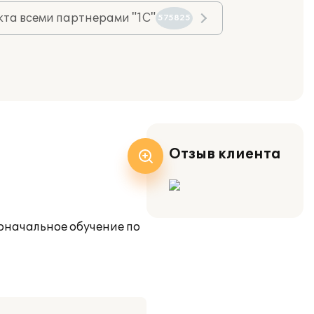
та всеми партнерами "1С"
575825
Отзыв клиента
воначальное обучение по