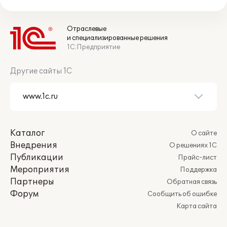
Отраслевые
и специализированные решения
1С:Предприятие
Другие сайты 1С
Каталог
О сайте
Внедрения
О решениях 1С
Публикации
Прайс-лист
Мероприятия
Поддержка
Партнеры
Обратная связь
Форум
Сообщить об ошибке
Карта сайта