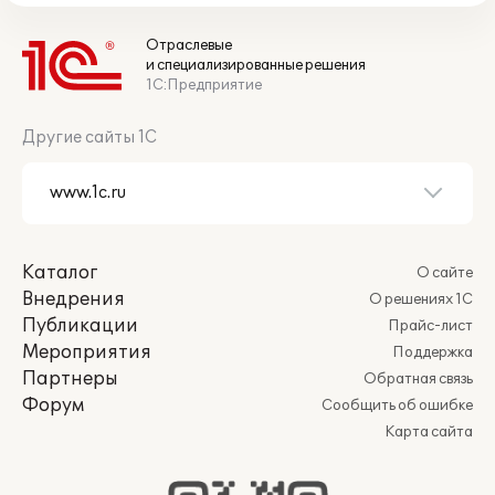
Отраслевые
и специализированные решения
1С:Предприятие
Другие сайты 1С
Каталог
О сайте
Внедрения
О решениях 1С
Публикации
Прайс-лист
Мероприятия
Поддержка
Партнеры
Обратная связь
Форум
Сообщить об ошибке
Карта сайта