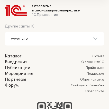
Отраслевые
и специализированные решения
1С:Предприятие
Другие сайты 1С
Каталог
О сайте
Внедрения
О решениях 1С
Публикации
Прайс-лист
Мероприятия
Поддержка
Партнеры
Обратная связь
Форум
Сообщить об ошибке
Карта сайта