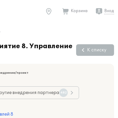
Корзина
Вход
"
иятие 8. Управление
К списку
недрение/проект
ругие внедрения партнера
482
влей 8