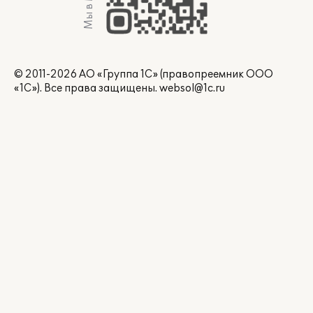
Мы в Max
© 2011-2026 АО «Группа 1С» (правопреемник ООО
«1С»). Все права защищены.
websol@1c.ru