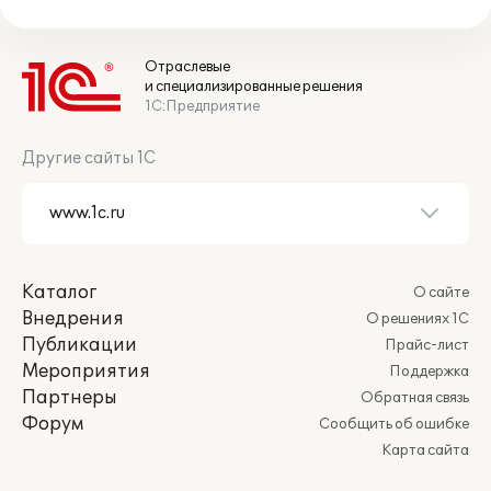
Отраслевые
и специализированные решения
1С:Предприятие
Другие сайты 1С
Каталог
О сайте
Внедрения
О решениях 1С
Публикации
Прайс-лист
Мероприятия
Поддержка
Партнеры
Обратная связь
Форум
Сообщить об ошибке
Карта сайта