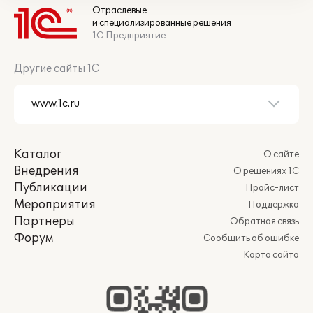
Отраслевые
и специализированные решения
1С:Предприятие
Другие сайты 1С
Каталог
О сайте
Внедрения
О решениях 1С
Публикации
Прайс-лист
Мероприятия
Поддержка
Партнеры
Обратная связь
Форум
Сообщить об ошибке
Карта сайта