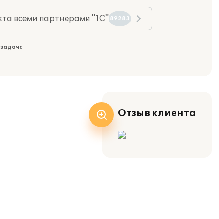
та всеми партнерами "1С"
89283
 задача
Отзыв клиента