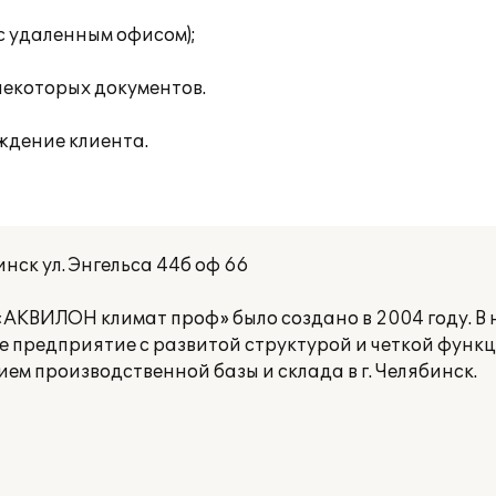
с удаленным офисом);
некоторых документов.
ждение клиента.
ск ул. Энгельса 44б оф 66
АКВИЛОН климат проф» было создано в 2004 году. В
е предприятие с развитой структурой и четкой фун
м производственной базы и склада в г. Челябинск.