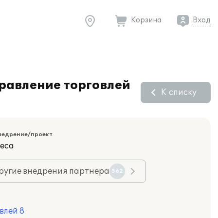
Корзина
Вход
равление торговлей
К списку
недрение/проект
еса
ругие внедрения партнера
562
влей 8