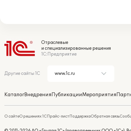
Отраслевые
и специализированные решения
1С:Предприятие
Другие сайты 1С
Каталог
Внедрения
Публикации
Мероприятия
Парт
О сайте
О решениях 1С
Прайс-лист
Поддержка
Обратная связь
Сообщ
© 2011-2026 АО «Группа 1С» (правопреемник ООО «1С»). 