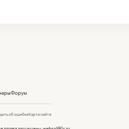
неры
Форум
ить об ошибке
Карта сайта
Все права защищены.
websol@1c.ru