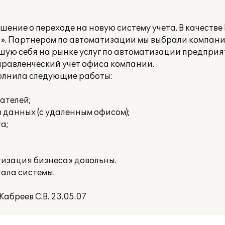
шение о переходе на новую систему учета. В качеств
0». Партнером по автоматизации мы выбрали компа
ую себя на рынке услуг по автоматизации предприят
правленческий учет офиса компании.
олнила следующие работы:
ателей;
 данных (с удаленным офисом);
а;
изация бизнеса» довольны.
ала системы.
бреев С.В. 23.05.07