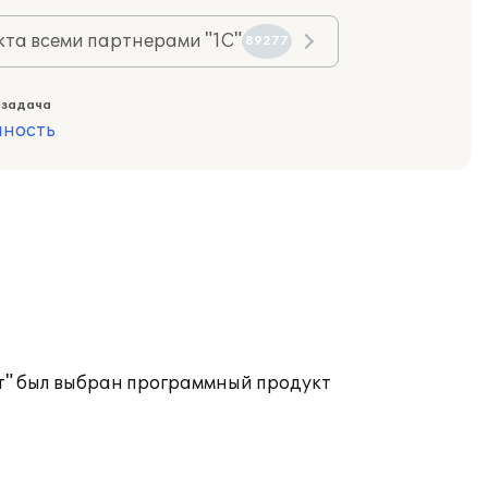
та всеми партнерами "1С"
89277
 задача
ность
ит" был выбран программный продукт