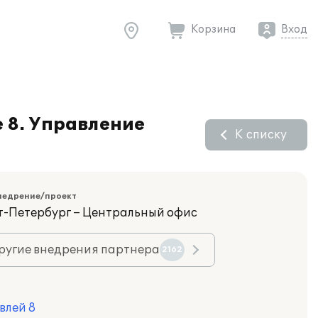
Корзина
Вход
 8. Управление
К списку
недрение/проект
кт-Петербург – Центральный офис
ругие внедрения партнера
2162
влей 8