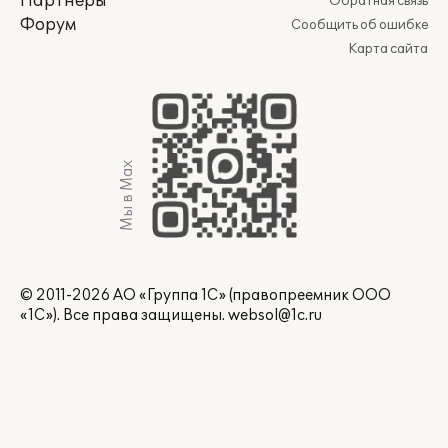
Партнеры
Обратная связь
Форум
Сообщить об ошибке
Карта сайта
Мы в Max
© 2011-2026 АО «Группа 1С» (правопреемник ООО
«1С»). Все права защищены.
websol@1c.ru