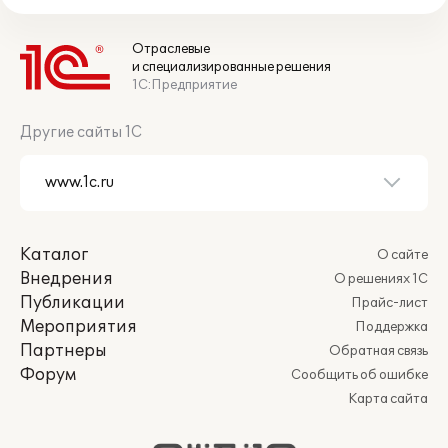
Отраслевые
и специализированные решения
1С:Предприятие
Другие сайты 1С
Каталог
О сайте
Внедрения
О решениях 1С
Публикации
Прайс-лист
Мероприятия
Поддержка
Партнеры
Обратная связь
Форум
Сообщить об ошибке
Карта сайта