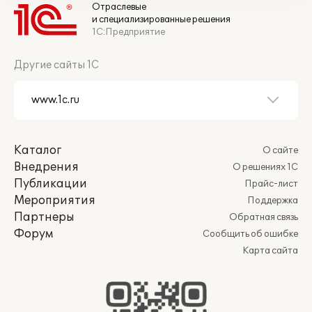
Отраслевые
и специализированные решения
1С:Предприятие
Другие сайты 1С
Каталог
О сайте
Внедрения
О решениях 1С
Публикации
Прайс-лист
Мероприятия
Поддержка
Партнеры
Обратная связь
Форум
Сообщить об ошибке
Карта сайта