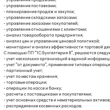
- управление продажами;
- управление поставками;
- планирование продаж и закупок;
- управление складскими запасами;
- управление заказами покупателей;
- управление отношениями с клиентами;
- анализ товарооборота предприятия;
- анализ цен и управление ценовой политикой;
- мониторинг и анализ эффективности торговой де
С помощью ПП "1С:Бухгалтерия 8", решаются след
- учет нескольких организаций в единой информац
- учет "от документа", применение типовых операци
- партионный учет;
- учет по местам хранения;
- торговые операции;
- операции по кассе и банку;
- расчеты с поставщиками и покупателями;
- учет основных средств и нематериальных активов
- распределение косвенных расходов;