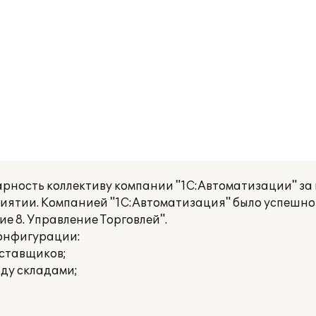
рность коллективу компании "1С:Автоматизации" з
риятии. Компанией "1С:Автоматизация" было успешно
е 8. Управление Торговлей".
онфигурации:
оставщиков;
ду складами;