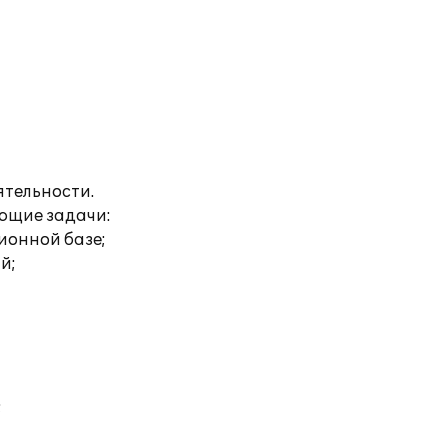
ятельности.
ующие задачи:
ионной базе;
й;
;