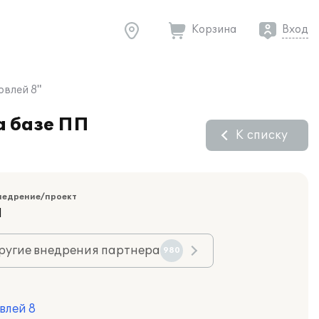
Корзина
Вход
овлей 8"
а базе ПП
К списку
недрение/проект
Я
ругие внедрения партнера
980
влей 8