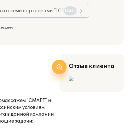
та всеми партнерами "1С"
89264
 задача
Отзыв клиента
ромассажем "СМАРТ" и
ссийским условиям
ета в данной компании
ующие задачи: