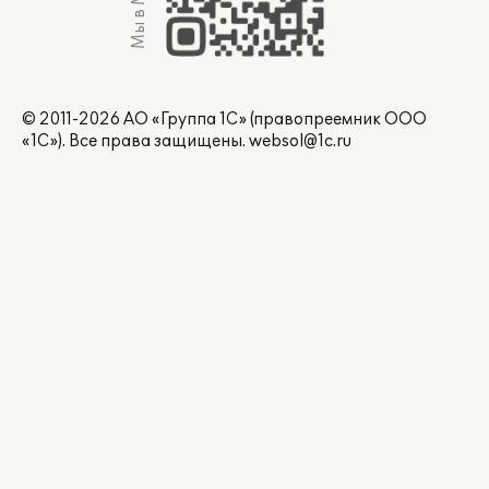
Мы в Max
© 2011-2026 АО «Группа 1С» (правопреемник ООО
«1С»). Все права защищены.
websol@1c.ru