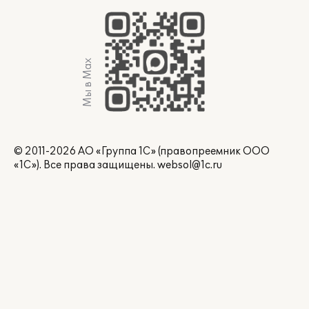
Мы в Max
© 2011-2026 АО «Группа 1С» (правопреемник ООО
«1С»). Все права защищены.
websol@1c.ru