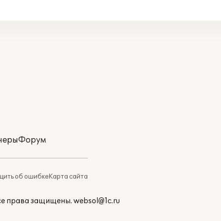
неры
Форум
ить об ошибке
Карта сайта
Все права защищены.
websol@1c.ru