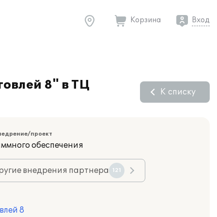
Корзина
Вход
овлей 8" в ТЦ
К списку
недрение/проект
ммного обеспечения
ругие внедрения партнера
121
влей 8