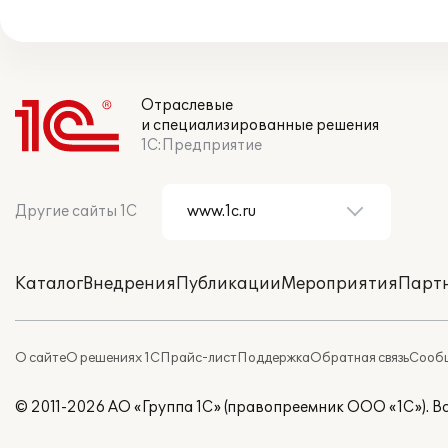
Отраслевые
и специализированные решения
1С:Предприятие
Другие сайты 1С
Каталог
Внедрения
Публикации
Мероприятия
Парт
О сайте
О решениях 1С
Прайс-лист
Поддержка
Обратная связь
Сообщ
© 2011-2026 АО «Группа 1С» (правопреемник ООО «1С»). 