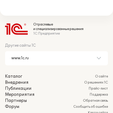
Отраслевые
и специализированные решения
1С:Предприятие
Другие сайты 1С
Каталог
О сайте
Внедрения
О решениях 1С
Публикации
Прайс-лист
Мероприятия
Поддержка
Партнеры
Обратная связь
Форум
Сообщить об ошибке
Карта сайта