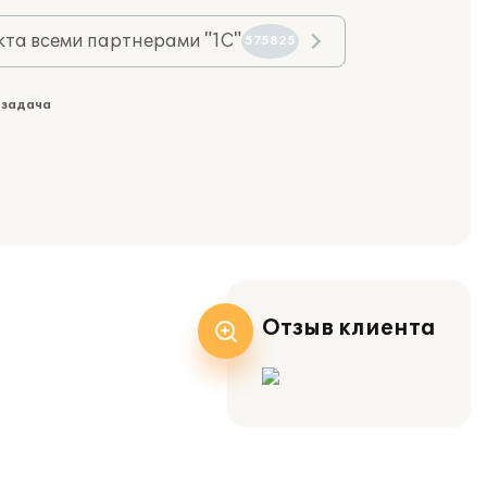
та всеми партнерами "1С"
575825
 задача
Отзыв клиента