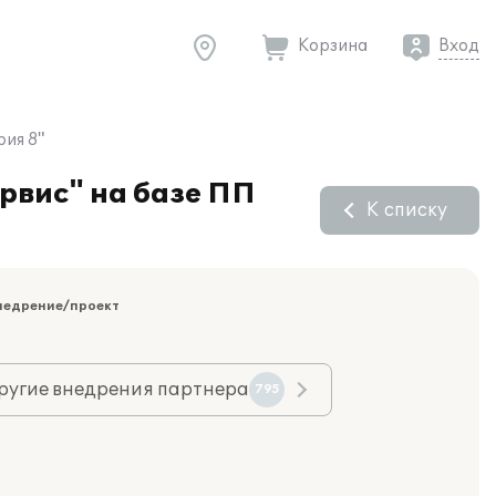
Корзина
Вход
ия 8"
рвис" на базе ПП
К списку
недрение/проект
ругие внедрения партнера
795