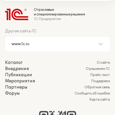
Отраслевые
и специализированные решения
1С:Предприятие
Другие сайты 1С
Каталог
О сайте
Внедрения
О решениях 1С
Публикации
Прайс-лист
Мероприятия
Поддержка
Партнеры
Обратная связь
Форум
Сообщить об ошибке
Карта сайта