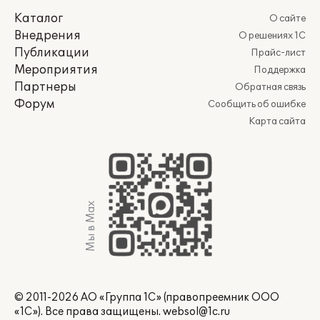
Каталог
О сайте
Внедрения
О решениях 1С
Публикации
Прайс-лист
Мероприятия
Поддержка
Партнеры
Обратная связь
Форум
Сообщить об ошибке
Карта сайта
Мы в Max
© 2011-2026 АО «Группа 1С» (правопреемник ООО
«1С»). Все права защищены.
websol@1c.ru