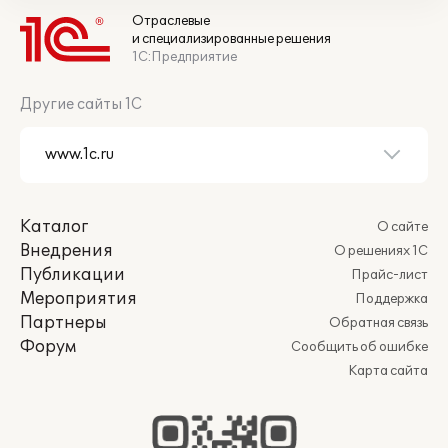
Отраслевые
и специализированные решения
1С:Предприятие
Другие сайты 1С
Каталог
О сайте
Внедрения
О решениях 1С
Публикации
Прайс-лист
Мероприятия
Поддержка
Партнеры
Обратная связь
Форум
Сообщить об ошибке
Карта сайта