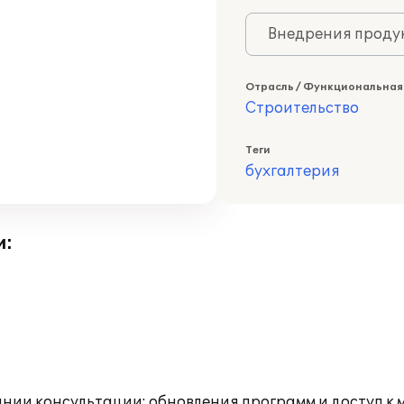
Внедрения продук
Отрасль / Функциональная
Строительство
Теги
бухгалтерия
и:
инии консультации; обновления программ и доступ к