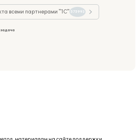
та всеми партнерами "1С"
575993
 задача
 метод. материалам на сайте поддержки