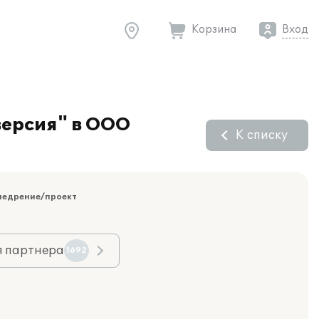
Корзина
Вход
версия" в ООО
К списку
недрение/проект
я партнера
1692