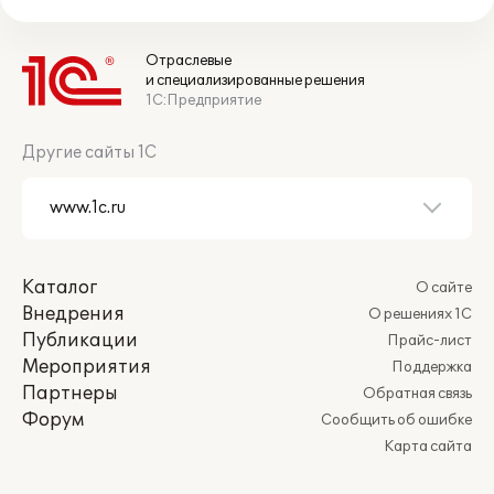
Отраслевые
и специализированные решения
1С:Предприятие
Другие сайты 1С
Каталог
О сайте
Внедрения
О решениях 1С
Публикации
Прайс-лист
Мероприятия
Поддержка
Партнеры
Обратная связь
Форум
Сообщить об ошибке
Карта сайта