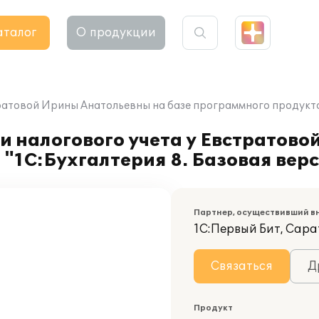
аталог
О продукции
ратовой Ирины Анатольевны на базе программного продукта 
и налогового учета у Евстратов
 "1С:Бухгалтерия 8. Базовая вер
Партнер, осуществивший в
1С:Первый Бит, Сара
Связаться
Д
Продукт