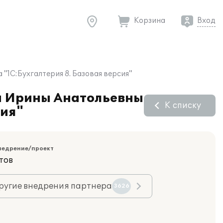
Корзина
Вход
"1С:Бухгалтерия 8. Базовая версия"
ой Ирины Анатольевны
К списку
сия"
недрение/проект
тов
ругие внедрения партнера
3626