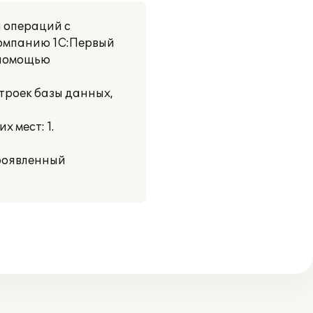
 операций с
компанию 1С:Первый
 помощью
троек базы данных,
 мест: 1.
роявленный