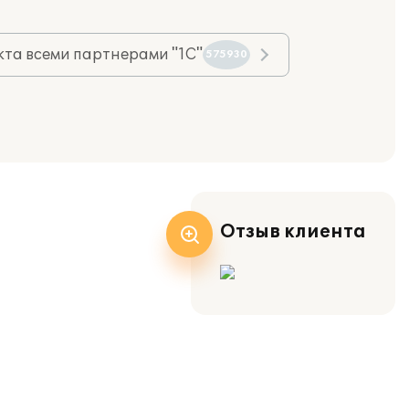
та всеми партнерами "1С"
575930
Отзыв клиента