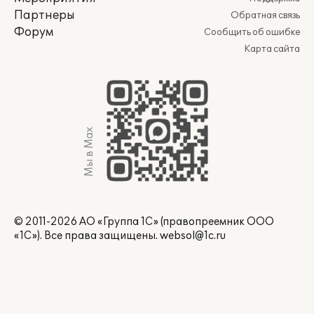
Партнеры
Обратная связь
Форум
Сообщить об ошибке
Карта сайта
Мы в Max
© 2011-2026 АО «Группа 1С» (правопреемник ООО
«1С»). Все права защищены.
websol@1c.ru