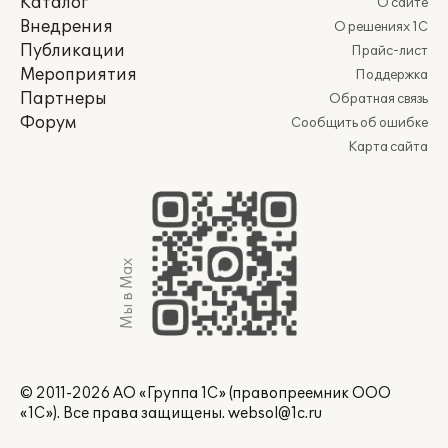
Каталог
О сайте
Внедрения
О решениях 1С
Публикации
Прайс-лист
Мероприятия
Поддержка
Партнеры
Обратная связь
Форум
Сообщить об ошибке
Карта сайта
Мы в Max
© 2011-2026 АО «Группа 1С» (правопреемник ООО
«1С»). Все права защищены.
websol@1c.ru